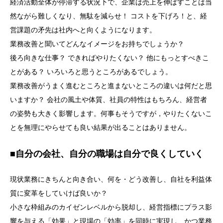
経済活動全体が停滞する状況下で、企業は売上を伸ばすことは当
然ながら難しくなり、無駄を減らせ！ コストを下げろ！と、経
営課題の矛先は社内へと向くようになります。
業務改善と聞いてどんなイメージをお持ちでしょうか？
後ろ向きな仕事？ できればやりたくない？ 他にもっとすべきこ
とがある？ いろいろと思うところがあるでしょう。
業務改善がうまく進むところと進まないところの違いは何だと思
いますか？ 会社の風土や体質、社員の特性はもちろん、経営者
の姿勢も大きく影響します。何事もそうですが，やりたくないこ
とを無理にやらせても良い結果が出ることはありません。
■自分の会社、自分の職場は自分で良くしていく
現状業務にきちんと向き合い、何を・どう改善し、自社を利益体
質に変革をしていけば良いか？
小さな枠組みのカイゼンレベルから脱却し、経営指標にプラス影
響を与える「効果」と現場の「効率」を同時に実現し、かつ業務