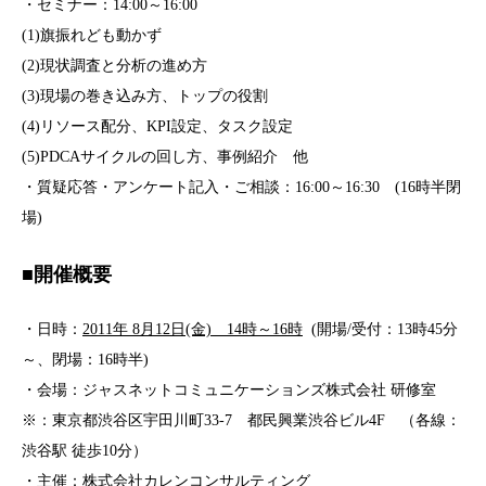
・セミナー：14:00～16:00
(1)旗振れども動かず
(2)現状調査と分析の進め方
(3)現場の巻き込み方、トップの役割
(4)リソース配分、KPI設定、タスク設定
(5)PDCAサイクルの回し方、事例紹介 他
・質疑応答・アンケート記入・ご相談：16:00～16:30 (16時半閉
場)
■開催概要
・日時：
2011年 8月12日(金) 14時～16時
(開場/受付：13時45分
～、閉場：16時半)
・会場：ジャスネットコミュニケーションズ株式会社 研修室
※：東京都渋谷区宇田川町33-7 都民興業渋谷ビル4F （各線：
渋谷駅 徒歩10分）
・主催：株式会社カレンコンサルティング