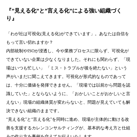
『”見える化”と”言える化”による強い組織づく
り』
「わが社は可視化(見える化)ができています」。あなたは自信を
もって言い切れますか？
内部統制やISOが浸透し、今や業務プロセスに限らず、可視化が
できていない企業は少なくなりました。それにも関わらず、「現
場はいつも忙しい」 「ミス・トラブルが後を絶たない」という
声がいまだに聞こえてきます。可視化が形式的なものであって
は、十分に価値を発揮できません。「現場では以前から問題を認
識していた」とならないように、「おかしいことがおかしいと言
えない」現場の組織体質が変わらないと、問題が見えていても解
決できない組織のままです。
“見える化”と“言える化”を同時に進め、現場が主体的に動ける改
善を支援するカレンコンサルティングが、基本的な考え方と仕組
みの作り方を事例を交えてお伝えいたします。