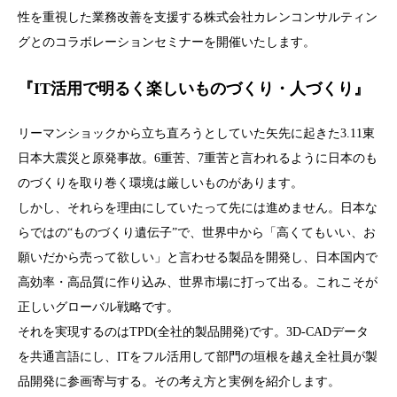
性を重視した業務改善を支援する株式会社カレンコンサルティン
グとのコラボレーションセミナーを開催いたします。
『IT活用で明るく楽しいものづくり・人づくり』
リーマンショックから立ち直ろうとしていた矢先に起きた3.11東
日本大震災と原発事故。6重苦、7重苦と言われるように日本のも
のづくりを取り巻く環境は厳しいものがあります。
しかし、それらを理由にしていたって先には進めません。日本な
らではの“ものづくり遺伝子”で、世界中から「高くてもいい、お
願いだから売って欲しい」と言わせる製品を開発し、日本国内で
高効率・高品質に作り込み、世界市場に打って出る。これこそが
正しいグローバル戦略です。
それを実現するのはTPD(全社的製品開発)です。3D-CADデータ
を共通言語にし、ITをフル活用して部門の垣根を越え全社員が製
品開発に参画寄与する。その考え方と実例を紹介します。