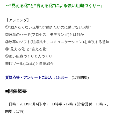
～”見える化”と”言える化”による強い組織づくり～』
【アジェンダ】
①“動きたくない現場”と“動きたいのに動けない現場”
②改革のハード(プロセス、モデリング)とは何か
③改革のソフト(組織風土、コミュニケーション)を重視する意味
④“見える化”と“言える化”
⑤強い組織づくりと人づくり
⑥ITツール(iGrafx)と事例紹介
質疑応答・アンケートご記入：16:30～
(17時閉場)
■開催概要
・日時：
2013年3月6日(水) 13時半～17時
（開場/受付：13時～、
閉場：17時)