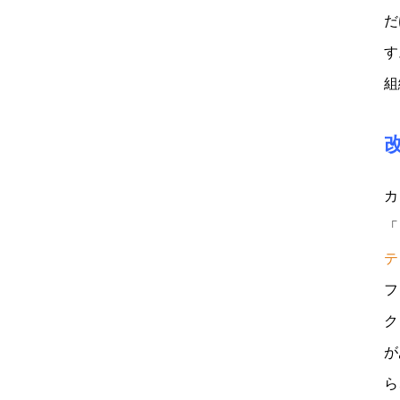
だ
す
組
カ
「
テ
フ
ク
が
ら