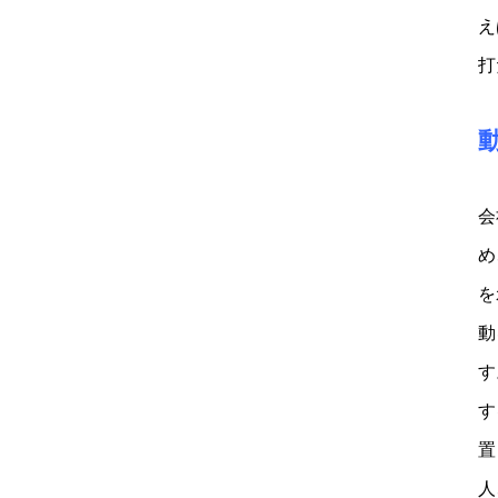
え
打
会
め
を
動
す
す
置
人