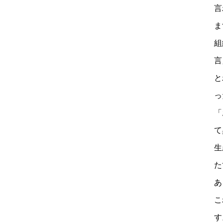
言
ま
組
言
と
っ
「
て
生
た
あ
こ
す