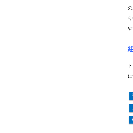
の
り
や
下
に