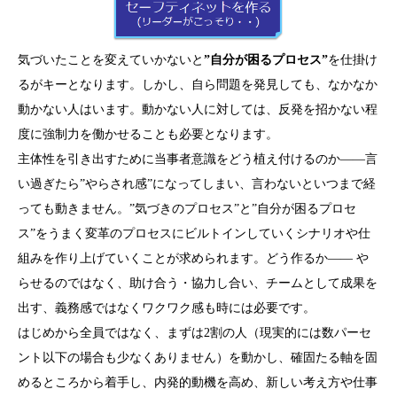
気づいたことを変えていかないと
”自分が困るプロセス”
を仕掛け
るがキーとなります。しかし、自ら問題を発見しても、なかなか
動かない人はいます。動かない人に対しては、反発を招かない程
度に強制力を働かせることも必要となります。
主体性を引き出すために当事者意識をどう植え付けるのか――言
い過ぎたら”やらされ感”になってしまい、言わないといつまで経
っても動きません。”気づきのプロセス”と”自分が困るプロセ
ス”をうまく変革のプロセスにビルトインしていくシナリオや仕
組みを作り上げていくことが求められます。どう作るか―― や
らせるのではなく、助け合う・協力し合い、チームとして成果を
出す、義務感ではなくワクワク感も時には必要です。
はじめから全員ではなく、まずは2割の人（現実的には数パーセ
ント以下の場合も少なくありません）を動かし、確固たる軸を固
めるところから着手し、内発的動機を高め、新しい考え方や仕事