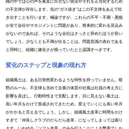
織の中では心の声を素直に出せない状況やそれを正当化するため
の不文律が存在します。先の“ガス抜き”はこの不文律をあえて吐
き出すことを行います。極論ですが、これらの不平・不満・愚痴
が全て会社やマネジメントに問題があり、将来的に変わる見込み
がないのであれば、そのような会社はさっさと辞めたほうが良い
でしょう。少なくとも不満が出ることは、問題意識の表れである
と同時に、組織に健全さが残っていたとと認識すべきです。
変化のステップと現象の現れ方
組織風土は、ある日突然変わるような特性を持っていません。暗
黙のルール、不文律も含めて企業の体質や社風は社員の考え方に
影響を及ぼし、行動特性まで支配します。目に見えない風土は、
長い年月をかけて形成されてきたため、変えていくにも長い年月
がかかると言えるでしょう。しかし、組織風土改革に時間をかけ
すぎて「仲良しクラブのだらだら改革」になってしまっては困り
ます。いわゆる「ソフト改革」のみを行うことによる弊害でしか