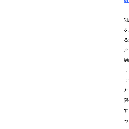
組
を
る
き
組
て
で
ど
限
す
っ