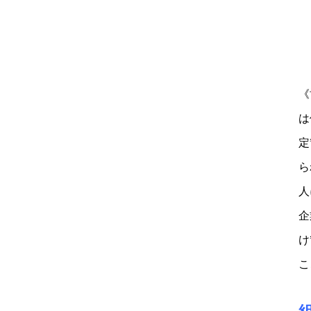
《
は
定
ら
人
企
け
こ