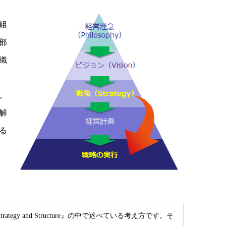
組
部
織
。
解
る
gy and Structure』の中で述べている考え方です。そ