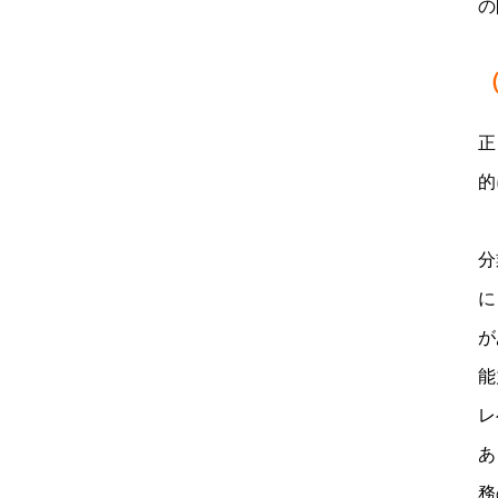
の
正
的
分
に
が
能
レ
あ
務