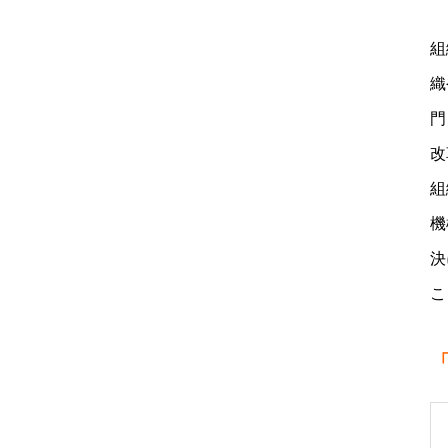
組
織
門
改
組
機
決
こ