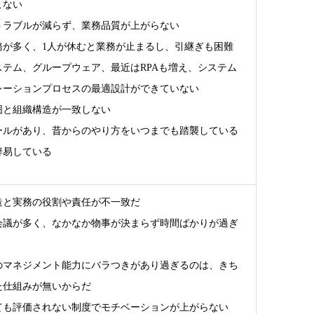
こない
トラブルが減らず、業務品質が上がらない
務が多く、1人が休むと業務が止まるし、引継ぎも困難
ステム、グループウェア、最近はRPAも増え、システム
レーションプロセスの最適設計ができていない
囲と組織構造が一致しない
ールがあり、昔からのやり方をいつまでも踏襲している
辟易している
造と実務の役割や責任が不一致だ
会議が多く、なかなか物事が決まらず時間ばかりが過ぎ
のマネジメント能力にバラつきがあり過ぎるのは、きち
た仕組みが無いからだ
ても評価されない制度でモチベーションが上がらない