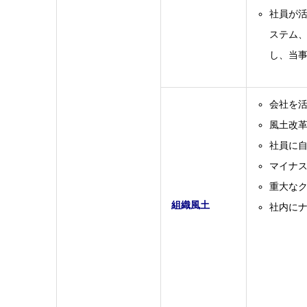
社員が
ステム
し、当
会社を
風土改
社員に
マイナ
重大な
組織風土
社内に