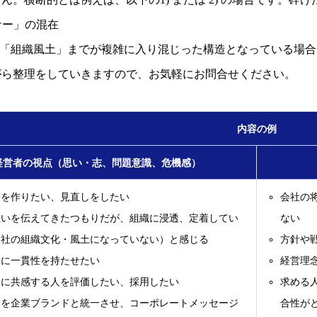
ナー」の混在
～「組織風土」までが複雑に入り混じった構造となっている場
がら整理をしていきますので、お気軽にお問合せください。
内容の例
経営者の視点（思い・志、問題意識、危機感）
念を作りたい、見直しをしたい
会社の
思いを伝えてきたつもりだが、組織に浸透、定着してい
ない
自社の組織文化・風土になっていない）と感じる
方針や
動に一貫性を持たせたい
経営理
念に共感する人を評価したい、採用したい
求める
念を企業ブランドと統一させ、コーポレートメッセージ
合性が