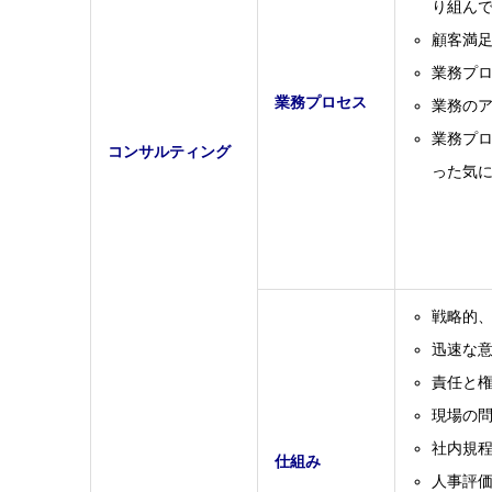
り組ん
顧客満足
業務プ
業務プロセス
業務の
業務プ
コンサルティング
った気
戦略的
迅速な
責任と
現場の
社内規
仕組み
人事評