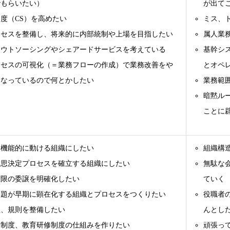
でもらいたい）
が出て
度（CS）を高めたい
ミス、
ロセスを整備し、将来的に内部統制や上場を目指したい
属人業
アウトソーシングやシェアードサービスを考えている
基幹シ
ロセスの可視化（＝業務フローの作成）で業務改善をや
とオペ
になっているので何とかしたい
業務範
暗黙ル
ことに
、機能的に動ける組織にしたい
組織構
意思決定プロセスを確立する組織にしたい
無駄な
権限の委譲を明確化したい
ていく
問題が早期に顕在化する組織とプロセスをつくりたい
役職者
程、規則を整備したい
んとし
価制度、教育研修制度の仕組みを作りたい
頑張っ