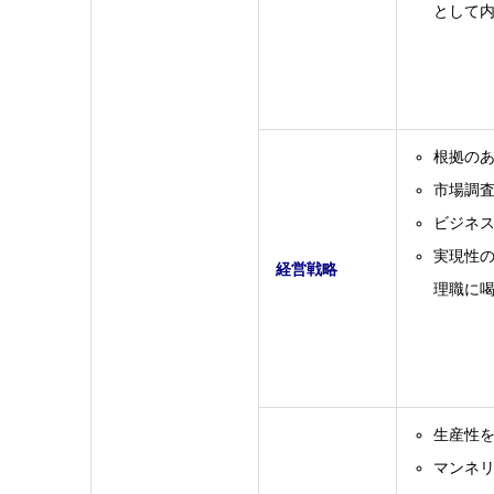
として
根拠の
市場調
ビジネ
実現性
経営戦略
理職に
生産性
マンネ