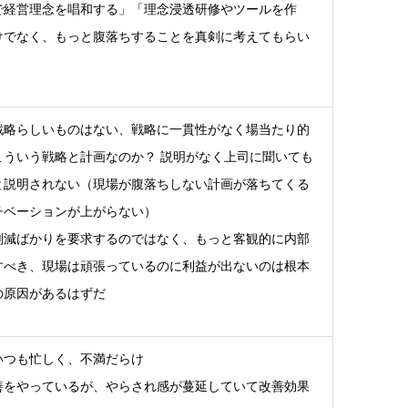
で経営理念を唱和する」「理念浸透研修やツールを作
けでなく、もっと腹落ちすることを真剣に考えてもらい
戦略らしいものはない、戦略に一貫性がなく場当たり的
こういう戦略と計画なのか？ 説明がなく上司に聞いても
と説明されない（現場が腹落ちしない計画が落ちてくる
チベーションが上がらない）
削減ばかりを要求するのではなく、もっと客観的に内部
すべき、現場は頑張っているのに利益が出ないのは根本
の原因があるはずだ
いつも忙しく、不満だらけ
善をやっているが、やらされ感が蔓延していて改善効果