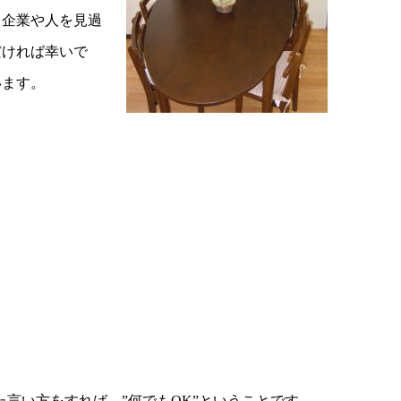
る企業や人を見過
だければ幸いで
います。
た言い方をすれば、”何でもOK”ということです。