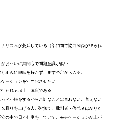
ョナリズムが蔓延している（部門間で協力関係が得られ
士がお互いに無関心で問題意識が低い
取り組みに興味を持たず、まず否定から入る。
ニケーションを活性化させたい
は打たれる風土、体質である
しっぺが損をするから余計なことは言わない、言えない
と名乗りを上げる人が皆無で、批判者・傍観者ばかりだ
不安の中で日々仕事をしていて、モチベーションが上が