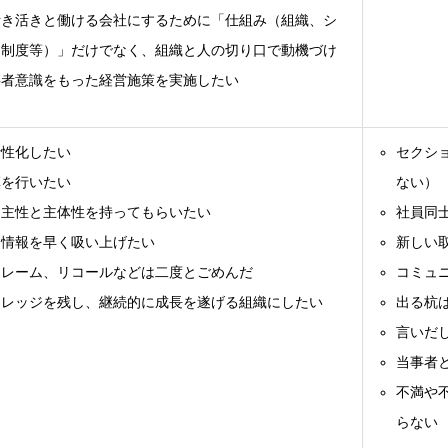
活き活きと働ける会社にするために「仕組み（組織、シ
、制度等）」だけでなく、組織と人の切り口で動機づけ
事者意識をもった経営施策を実施したい
活性化したい
セクシ
革を行いたい
ない）
自主性と主体性を持ってもらいたい
社員同
ス情報を早く吸い上げたい
新しい
クレーム、リコールなどは二度とごめんだ
コミュ
ナレッジを残し、継続的に成長を遂げる組織にしたい
出る杭
言いだ
当事者
不満や
らない