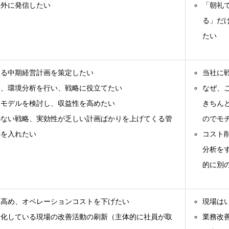
内外に発信したい
「朝礼
る」だ
たい
ある中期経営計画を策定したい
当社に
査、環境分析を行い、戦略に役立てたい
なぜ、
スモデルを検討し、収益性を高めたい
きちん
のない戦略、実効性が乏しい計画ばかりを上げてくる管
のでモ
喝を入れたい
コスト
分析を
的に別
を高め、オペレーションコストを下げたい
現場は
リ化している現場の改善活動の刷新（主体的に社員が取
業務改