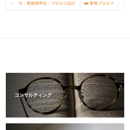
＜ Ⅲ：業務標準化・プロセス設計
🏡 業務プロセス
Ⅴ
コンサルティング