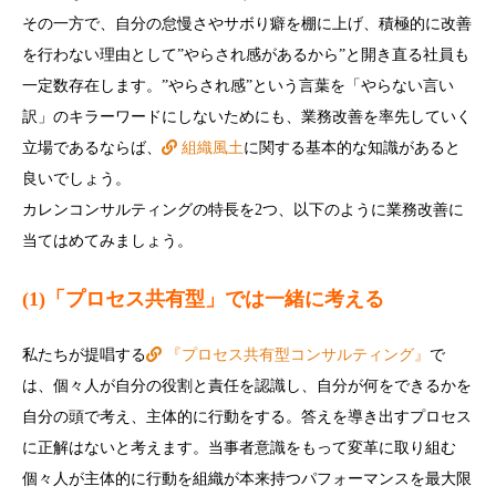
その一方で、自分の怠慢さやサボり癖を棚に上げ、積極的に改善
を行わない理由として”やらされ感があるから”と開き直る社員も
一定数存在します。”やらされ感”という言葉を「やらない言い
訳」のキラーワードにしないためにも、業務改善を率先していく
立場であるならば、
組織風土
に関する基本的な知識があると
良いでしょう。
カレンコンサルティングの特長を2つ、以下のように業務改善に
当てはめてみましょう。
(1)「プロセス共有型」では一緒に考える
私たちが提唱する
『プロセス共有型コンサルティング』
で
は、個々人が自分の役割と責任を認識し、自分が何をできるかを
自分の頭で考え、主体的に行動をする。答えを導き出すプロセス
に正解はないと考えます。当事者意識をもって変革に取り組む
個々人が主体的に行動を組織が本来持つパフォーマンスを最大限