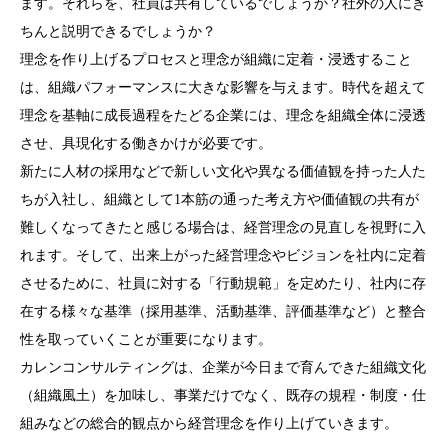
ます。それらを、社員は共有しているでしょうか？社外の人にき
ちんと説明できるでしょうか？
理念を作り上げるプロセスと理念が組織に定着・浸透すること
は、組織パフォーマンスに大きな影響を与えます。時代を超えて
理念を基軸に成長過程をたどる企業には、理念を組織全体に浸透
させ、具現化する働きかけが必要です。
新たに人材の採用などで新しい文化や異なる価値観を持った人た
ちが入社し、組織として1本筋の通った考え方や価値観の共有が
難しくなってきたと感じる場合は、経営理念の見直しを視野に入
れます。そして、出来上がった経営理念やビジョンを社内に定着
させるために、社員に対する「行動規範」を定めたり、社内に存
在する様々な基準（採用基準、活動基準、評価基準など）と整合
性を取っていくことが重要になります。
カレンコンサルティングは、企業が今日まで育んできた組織文化
（組織風土）を加味し、事業だけでなく、既存の規程・制度・仕
組みなどの総合的観点から経営理念を作り上げていきます。