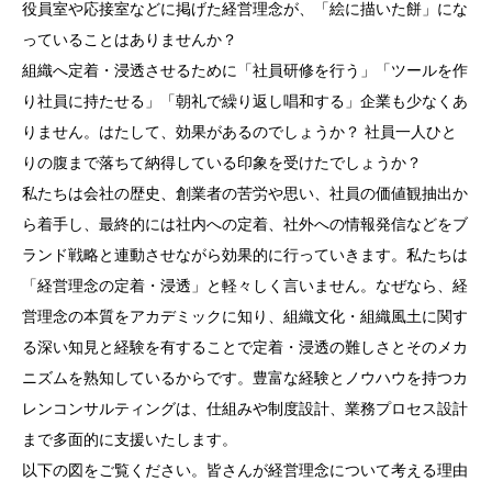
役員室や応接室などに掲げた経営理念が、「絵に描いた餅」にな
っていることはありませんか？
組織へ定着・浸透させるために「社員研修を行う」「ツールを作
り社員に持たせる」「朝礼で繰り返し唱和する」企業も少なくあ
りません。はたして、効果があるのでしょうか？ 社員一人ひと
りの腹まで落ちて納得している印象を受けたでしょうか？
私たちは会社の歴史、創業者の苦労や思い、社員の価値観抽出か
ら着手し、最終的には社内への定着、社外への情報発信などをブ
ランド戦略と連動させながら効果的に行っていきます。私たちは
「経営理念の定着・浸透」と軽々しく言いません。なぜなら、経
営理念の本質をアカデミックに知り、組織文化・組織風土に関す
る深い知見と経験を有することで定着・浸透の難しさとそのメカ
ニズムを熟知しているからです。豊富な経験とノウハウを持つカ
レンコンサルティングは、仕組みや制度設計、業務プロセス設計
まで多面的に支援いたします。
以下の図をご覧ください。皆さんが経営理念について考える理由