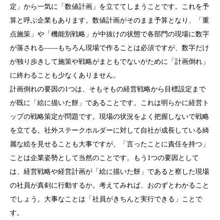
定」から一気に「数値計画」を立ててしまうことです。これを予
算と呼ぶ企業もあります。数値計画がそのまま予算となり、「重
点施策」や「機能別戦略」が中抜けの状態で各部門の現場に数字
が落される――もちろん現場で作ることは必須ですが、数字だけ
が独り歩きして施策や戦略がまともでないがために「計画倒れ」
に終わることも少なくありません。
計画倒れの要因の1つは、そもそもの経営戦略から目標設定まで
が既に「絵に描いた餅」であることです。これは明らかに経営ト
ップの戦略策定が問題です。現場の状況をよく把握しないで戦略
を立てる。社外ステークホルダーに対して自社が成長している綺
麗な絵を見せることも大事ですが、「言ったことに責任を持つ」
ことは企業姿勢として当然のことです。もう1つの要因として
は、経営戦略や経営計画が「絵に描いた餅」であると察した現場
の社員が真剣に行動するか。考えてみれば、おのずとわかること
でしょう。大事なことは「社員がきちんと実行できる」ことで
す。