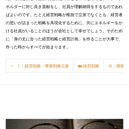
ホルダーに対し良き貢献をし、社員が理解納得をするものであれ
ばよいのです。たとえ経営戦略が稚拙で立派でなくとも、経営者
の思いが詰まった戦略を具現化するために、共にエネルギーをか
ける社員がいることのほうが会社として幸せでしょう。そのため
に「身の丈に合った経営戦略と経営計画」を作ることが大事で、
作った時からすべてが始まります。
< Ⅰ：経営戦略・事業戦略立案
🏡 経営戦略
Ⅲ：調査・