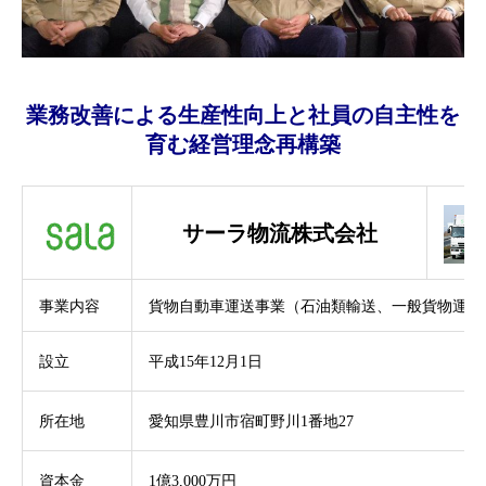
業務改善による生産性向上と社員の自主性を
育む経営理念再構築
サーラ物流株式会社
事業内容
貨物自動車運送事業（石油類輸送、一般貨物運送
設立
平成15年12月1日
所在地
愛知県豊川市宿町野川1番地27
資本金
1億3,000万円