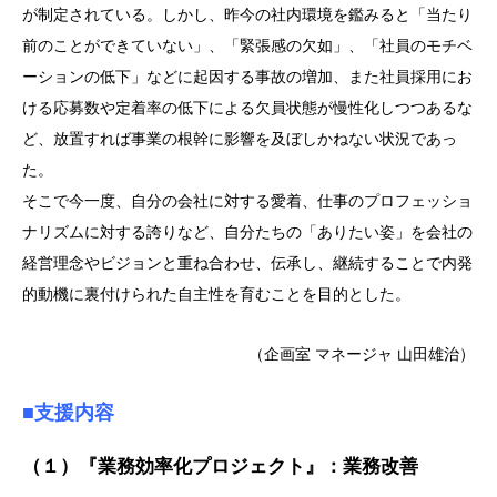
が制定されている。しかし、昨今の社内環境を鑑みると「当たり
前のことができていない」、「緊張感の欠如」、「社員のモチベ
ーションの低下」などに起因する事故の増加、また社員採用にお
ける応募数や定着率の低下による欠員状態が慢性化しつつあるな
ど、放置すれば事業の根幹に影響を及ぼしかねない状況であっ
た。
そこで今一度、自分の会社に対する愛着、仕事のプロフェッショ
ナリズムに対する誇りなど、自分たちの「ありたい姿」を会社の
経営理念やビジョンと重ね合わせ、伝承し、継続することで内発
的動機に裏付けられた自主性を育むことを目的とした。
（企画室 マネージャ 山田雄治）
■支援内容
（１）『業務効率化プロジェクト』：業務改善