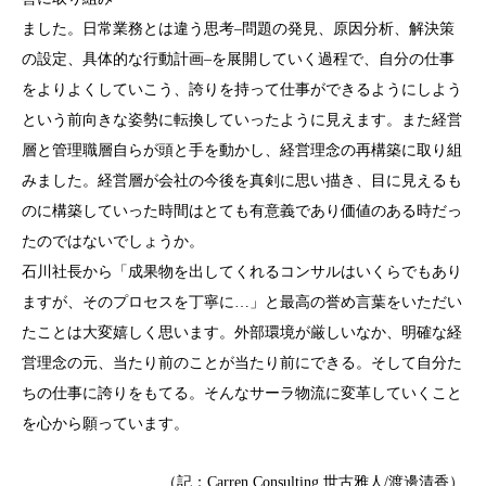
ました。日常業務とは違う思考–問題の発見、原因分析、解決策
の設定、具体的な行動計画–を展開していく過程で、自分の仕事
をよりよくしていこう、誇りを持って仕事ができるようにしよう
という前向きな姿勢に転換していったように見えます。また経営
層と管理職層自らが頭と手を動かし、経営理念の再構築に取り組
みました。経営層が会社の今後を真剣に思い描き、目に見えるも
のに構築していった時間はとても有意義であり価値のある時だっ
たのではないでしょうか。
石川社長から「成果物を出してくれるコンサルはいくらでもあり
ますが、そのプロセスを丁寧に…」と最高の誉め言葉をいただい
たことは大変嬉しく思います。外部環境が厳しいなか、明確な経
営理念の元、当たり前のことが当たり前にできる。そして自分た
ちの仕事に誇りをもてる。そんなサーラ物流に変革していくこと
を心から願っています。
（記：Carren Consulting 世古雅人/渡邊清香）