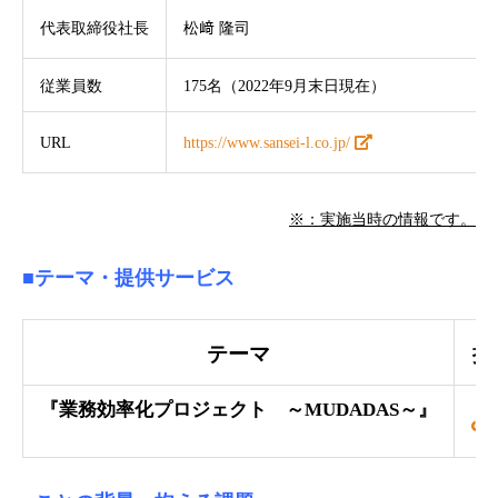
代表取締役社長
松﨑 隆司
従業員数
175名（2022年9月末日現在）
URL
https://www.sansei-l.co.jp/
※：実施当時の情報です。
■テーマ
・提供サービス
テーマ
提
『業務効率化プロジェクト ～MUDADAS～』