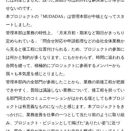
には到達しません。誤った原因からは的外れな解決策しか導き出
せないのです。
本プロジェクトの『MUDADAS』は管理本部が中核となってスタ
ートしました。
管理本部は業務の特性上、「月末月初・期末など期日がきっちり
定められている」「問合せ対応や申請処理などの会社全体業務か
ら見ると後工程に位置付けられる」ため、プロジェクトの参加に
は何かと制約が多くなります。にもかかわらず、時間に追われる
合間を縫って、積極的にプロジェクトに参画するメンバーから
我々も本気度を感じとりました。
管理本部内の全部門が参画したことから、業務の前後工程が把握
できやすく、普段は議論しない業務について、後工程を担ってい
る部門同士のコミュニケーションがはかれる場としても本プロジ
ェクトは有意義なものになったと感じます。本プロジェクトをき
っかけに、業務改善を仕事の一つとして当たり前のように取り組
み、プロジェクト・ビジョンとして掲げた“ありたい姿”に近づ