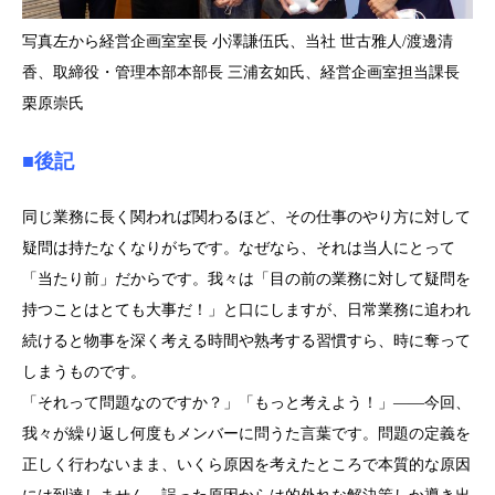
写真左から経営企画室室長 小澤謙伍氏、当社 世古雅人/渡邊清
香、取締役・管理本部本部長 三浦玄如氏、経営企画室担当課長
栗原崇氏
■後記
同じ業務に長く関われば関わるほど、その仕事のやり方に対して
疑問は持たなくなりがちです。なぜなら、それは当人にとって
「当たり前」だからです。我々は「目の前の業務に対して疑問を
持つことはとても大事だ！」と口にしますが、日常業務に追われ
続けると物事を深く考える時間や熟考する習慣すら、時に奪って
しまうものです。
「それって問題なのですか？」「もっと考えよう！」――今回、
我々が繰り返し何度もメンバーに問うた言葉です。問題の定義を
正しく行わないまま、いくら原因を考えたところで本質的な原因