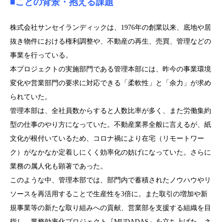
■ことの背景・抱える課題
株式会社サンセイランディックは、1976年の創業以来、底地や居
抜き物件における権利調整や、不動産の再生、売買、管理などの
事業を行っている。
本プロジェクトの実施部門である管理本部には、昨今の事業環境
変化や営業部門の要求に対応できる「柔軟性」と「余力」が求め
られていた。
管理本部は、全社員数からすると人数比率が多く、また労働集約
型の仕事のやり方になっていた。不動産業界全般に言えるが、紙
文化が根付いているため、コロナ禍により在宅（リモートワー
ク）がなかなか定着しにくく効率化の妨げになっていた。さらに
業務の属人化も顕著であった。
このような中、管理本部では、部門内で蓄積されたノウハウやリ
ソースを再活用することで生産性を3倍に。また取引の増加や新
規事業等の新たな取り組みへの貢献、営業部を支援する組織を目
指し、業務効率化プロジェクト『MUDADAS』を立ち上げた。ネ