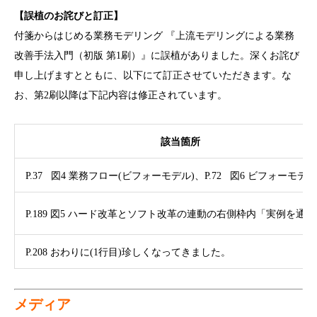
【誤植のお詫びと訂正】
付箋からはじめる業務モデリング 『上流モデリングによる業務
改善手法入門（初版 第1刷）』に誤植がありました。深くお詫び
申し上げますとともに、以下にて訂正させていただきます。な
お、第2刷以降は下記内容は修正されています。
該当箇所
P.37 図4 業務フロー(ビフォーモデル)、P.72 図6 ビフォーモデル
P.189 図5 ハード改革とソフト改革の連動の
右側枠内「実例を通じ
P.208 おわりに(1行目)珍しくなってきました。
メディア