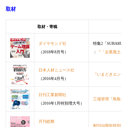
取材
取材・寄稿
ダイヤモンド社
特集2「SUBARU
（2018年8月号）
：
『「企業風土」
日本人材ニュース社
『いまどきエンジ
（2016年4月号）
日刊工業新聞社
工場管理『鳥取発
（2016年1月特別増大号）
月刊総務
創刊50周年特別企