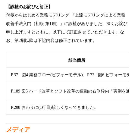
【誤植のお詫びと訂正】
付箋からはじめる業務モデリング 『上流モデリングによる業務
改善手法入門（初版 第1刷）』に誤植がありました。深くお詫び
申し上げますとともに、以下にて訂正させていただきます。な
お、第2刷以降は下記内容は修正されています。
該当箇所
P.37 図4 業務フロー(ビフォーモデル)、P.72 図6 ビフォーモデル
P.189 図5 ハード改革とソフト改革の連動の
右側枠内「実例を通じ
P.208 おわりに(1行目)珍しくなってきました。
メディア