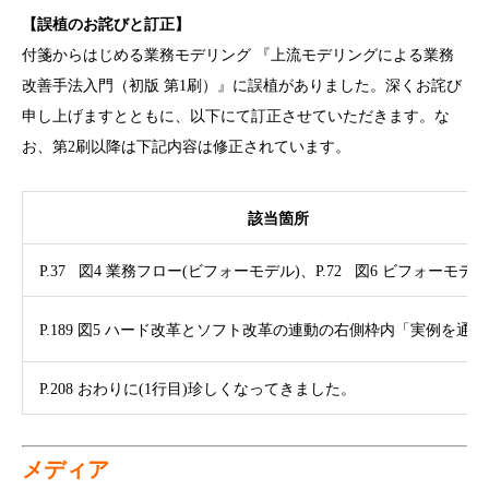
【誤植のお詫びと訂正】
付箋からはじめる業務モデリング 『上流モデリングによる業務
改善手法入門（初版 第1刷）』に誤植がありました。深くお詫び
申し上げますとともに、以下にて訂正させていただきます。な
お、第2刷以降は下記内容は修正されています。
該当箇所
P.37 図4 業務フロー(ビフォーモデル)、P.72 図6 ビフォーモデル
P.189 図5 ハード改革とソフト改革の連動の
右側枠内「実例を通じ
P.208 おわりに(1行目)珍しくなってきました。
メディア