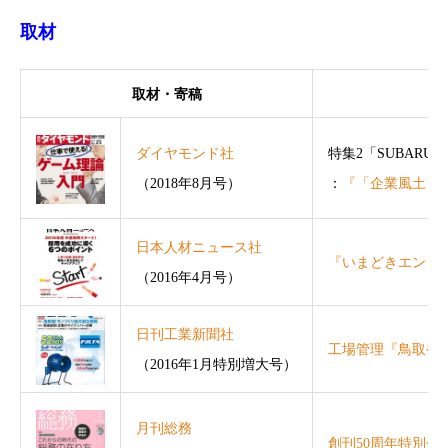
取材
取材・寄稿
ダイヤモンド社
特集2「SUBARU
（2018年8月号）
：
『「企業風土」
日本人材ニュース社
『いまどきエンジ
（2016年4月号）
日刊工業新聞社
工場管理『鳥取発
（2016年1月特別増大号）
月刊総務
創刊50周年特別企