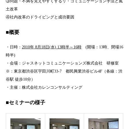
③問題・不満を見えやすくするリ・コミュニケーション手法と風
土改革
④社内改革のドライビングと成功要因
■概要
・日時：
2010年 8月18日(水) 13時半～16時
(開場：13時、閉場16
時半)
・会場：ジャスネットコミュニケーションズ株式会社 研修室
※：東京都渋谷区宇田川町33-7 都民興業渋谷ビル4F（各線：渋
谷駅 徒歩10分）
・主催：株式会社カレンコンサルティング
■セミナーの様子