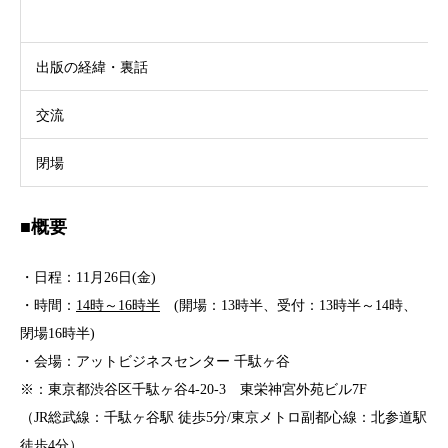
出版の経緯・裏話
交流
閉場
■概要
・日程：11月26日(金)
・時間：
14時～16時半
(開場：13時半、受付：13時半～14時、
閉場16時半)
・会場：アットビジネスセンター 千駄ヶ谷
※：東京都渋谷区千駄ヶ谷4-20-3 東栄神宮外苑ビル7F
（JR総武線：千駄ヶ谷駅 徒歩5分/東京メトロ副都心線：北参道駅
徒歩4分）