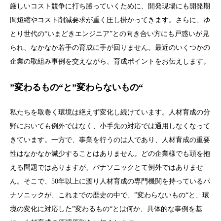
厳しいコスト競争に打ち勝っていくために、開発現場にも開発期
間短縮やコスト削減要求が重く圧し掛かってきます。さらに、ゆ
とり世代の“いまどきエンジニア”との向き合い方にも戸惑いが見
られ、なかなか若手の育成に手が回りません。最近のいくつかの
企業の取組み事例を交えながら、育成ポイントをお伝えします。
”変わるもの“と”変わらないもの“
私たちを取巻く環境は絶えず変化し続けています。人材育成の分
野においても例外ではなく、小手先の対応では通用しなくなって
きています。一方で、事業を行うのは人であり、人材育成の重要
性はなかなか減少することはありません。どの企業様でも頭を抱
える問題ではありますが、パナソニックとて例外ではありませ
ん。そこで、50年以上に渡り人材育成の専門機関を持っているパ
ナソニックが、これまでの歴史の中で、”変わらないもの“と、環
境の変化に対応した”変わるもの“とは何か、具体的な事例を基