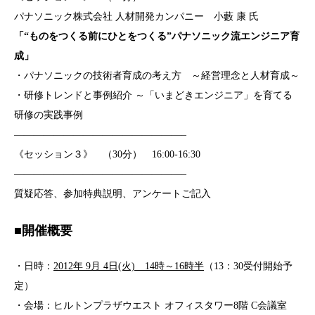
パナソニック株式会社 人材開発カンパニー 小藪 康 氏
「“ものをつくる前にひとをつくる”パナソニック流エンジニア育
成」
・パナソニックの技術者育成の考え方 ～経営理念と人材育成～
・研修トレンドと事例紹介 ～「いまどきエンジニア」を育てる
研修の実践事例
—————————————————–
《セッション３》 （30分） 16:00‐16:30
—————————————————–
質疑応答、参加特典説明、アンケートご記入
■開催概要
・日時：
2012年 9月 4日(火) 14時～16時半
（13：30受付開始予
定）
・会場：ヒルトンプラザウエスト オフィスタワー8階 C会議室