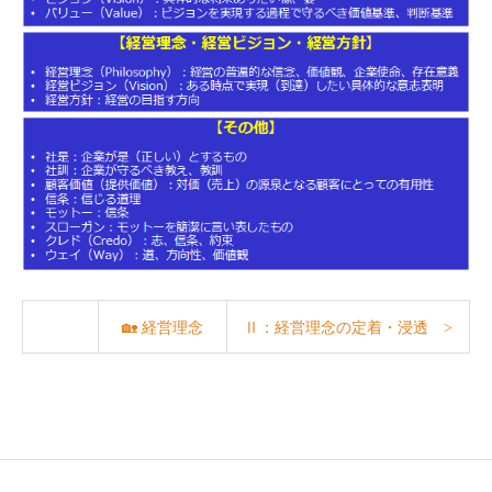
🏡 経営理念
Ⅱ：経営理念の定着・浸透 >