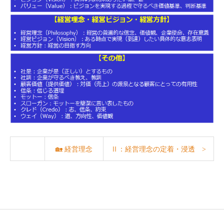
🏡 経営理念
Ⅱ：経営理念の定着・浸透 >