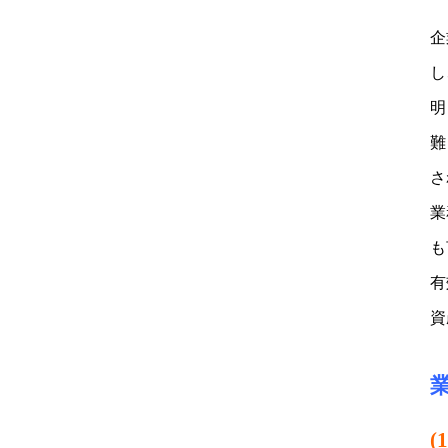
企
し
明
難
さ
業
も
有
資