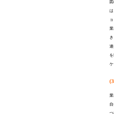
図
は
ョ
業
き
連
を
ケ
(
業
自
つ