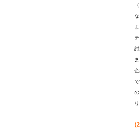
（
な
よ
テ
討
ま
企
で
の
り