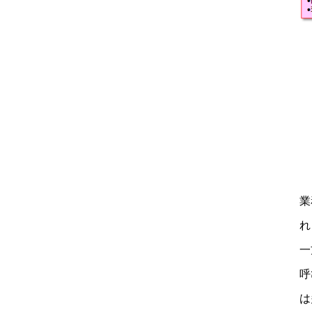
業
れ
一
呼
は