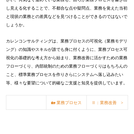
し見える化することで、不都合な点や疑問点、業務を覚えた当初
と現状の業務との差異などを見つけることができるのではないで
しょうか。
カレンコンサルティングは、業務プロセスの可視化（業務モデリ
ング）の知識やスキルが誰でも身に付くように、業務プロセス可
視化の基礎的な考え方から始まり、業務改善に活かすための業務
フローづくり、内部統制のための業務フローづくりはもちろんの
こと、標準業務プロセスを作りさらにシステムへ落し込みたい
等、様々な要望について的確なご支援と知見を提供しています。
🏡 業務プロセス
Ⅱ：業務改善 >