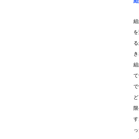
組
を
る
き
組
て
で
ど
限
す
っ