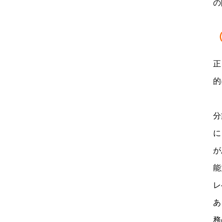
の
正
的
分
に
が
能
レ
あ
務