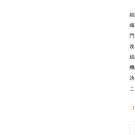
組
織
門
改
組
機
決
こ