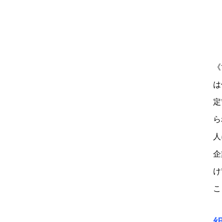
《
は
定
ら
人
企
け
こ