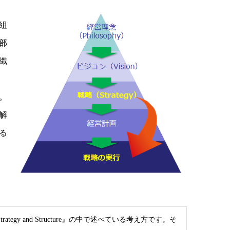
組
部
織
。
解
る
gy and Structure』の中で述べている考え方です。そ