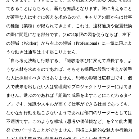
できることはもちろん、新たな知識となります。逆に考えること
が苦手な人はすぐに答えを求めるので、キャリアの面からは仕事
の種類（業種）が限られてきます。これは、適材適所や配置転換
の際に問題になる部分です。(2)の4象限の図を使うならば、左下
の領域（Worker）から右上の領域（Professional）に一気に飛ぶよ
うな動きは通常はまず起こりません。
「自ら考え決断し行動する」「経験を学びに変えて成長する」よ
うな人材を求めるのであれば、そもそも採用の段階で考えが苦手
な人は採用すべきではありません。思考の影響は広範囲です。個
人で成果を出したい人は管理職やプロジェクトリーダーには向き
ません。選ぶのであれば「組織で成果を出すことにこだわるタイ
プ」です。知識やスキルが高くて仕事ができる社員であっても、
なかなか行動を起こさないようであれば部門のリーダーとしては
不適切です。このような領域（思考や価値観など）を全て能力開
発でカバーすることができません。同様に人間的な魅力や行動力
なども能力開発では効果ゼロか伸ばしにくい領域です。