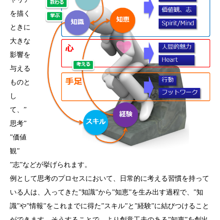
を描く
ときに
大きな
影響を
与える
ものと
し
て、”
思考”
”価値
観”
”志”などが挙げられます。
例として思考のプロセスにおいて、日常的に考える習慣を持って
いる人は、入ってきた”知識”から”知恵”を生み出す過程で、”知
識”や”情報”をこれまでに得た”スキル”と”経験”に結びつけること
ができます。そうすることで、より創意工夫のある”知恵”を創出