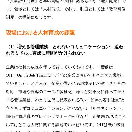
『人事評価制度』と車の両輪の関係にあるものが『能力開発』で
す。領域としては「人材育成」であり、制度としては「教育研修
制度」の構築になります。
現場における人材育成の課題
（1）増える管理業務、とれないコミュニケーション、追わ
れるミドル…育成に時間がかけられない
企業は社員の成長を伴って育っていくものです。一昔前は
OJT（On the Job Training）がどの企業においてもそこそこ機能し
ていました。ところが、企業が置かれる環境変化の激しさとその
対応、市場や顧客のニーズの多様化、様々な効率化に伴って増大
する管理業務、ゆとり世代に代表される”いまどきの若手社員”と
向き合えずコミュニケーションがとれないミドルマネジメント、
同様に管理職のプレイングマネージャ化など、企業内の現場にお
いてはどこも人材に関する課題でいっぱいです。OJTは既に機能