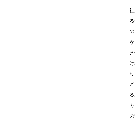
社
る
の
か
ま
け
り
ど
る
カ
の