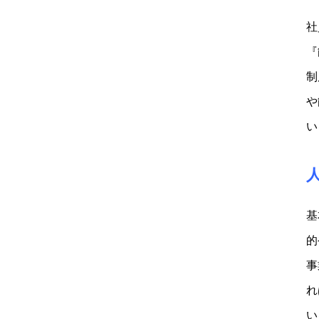
社
『
制
や
い
基
的
事
れ
い