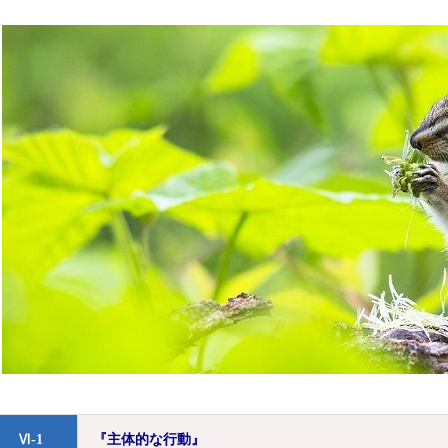
Ⅵ-1
『主体的な行動』