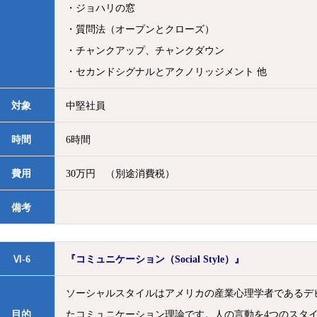
・ジョハリの窓
・質問法（オープンとクローズ）
・チャンクアップ、チャンクダウン
・セカンドシグナルとアクノリッジメント 他
対象
中堅社員
時間
6時間
費用
30万円 （別途消費税）
備考
Ⅵ-6
『コミュニケーション（Social Style）』
ソーシャルスタイルはアメリカの産業心理学者であるデビ
目的
たコミュニケーション理論です。人の言動を4つのスタ