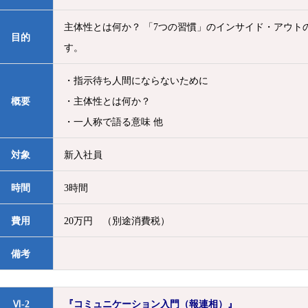
主体性とは何か？ 「7つの習慣」のインサイド・アウ
目的
す。
・指示待ち人間にならないために
概要
・主体性とは何か？
・一人称で語る意味 他
対象
新入社員
時間
3時間
費用
20万円 （別途消費税）
備考
Ⅵ-2
『コミュニケーション入門（報連相）』