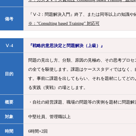
『Ⅴ-2：問題解決入門』終了、または同等以上の知識や
備考
※：”Consulting based Training” 対応可
Ⅴ-4
『戦略的意思決定と問題解決（上級）』
問題の見出し方、分類、原因の見極め、その思考プロセ
の全てを駆使します。課題はケーススタディではなく、
目的
す。事前に課題を出してもらい、それを題材にしてどの
る実践（実戦）の場とします。
概要
・自社の経営課題、職場の問題等の実例を題材に問題解
対象
中堅社員、管理職以上
時間
6時間×2回