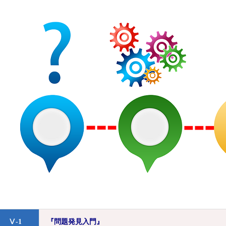
Ⅴ-1
『問題発見入門』