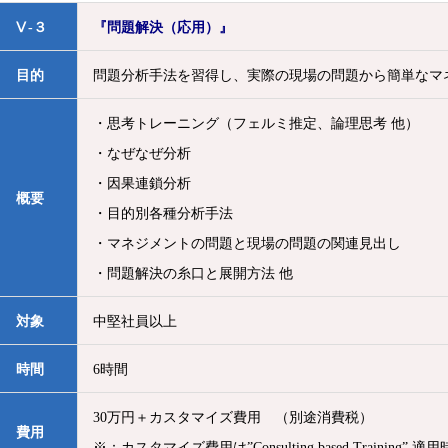
Ⅴ-３
『問題解決（応用）』
目的
問題分析手法を習得し、実際の現場の問題から簡単なマ
・思考トレーニング（フェルミ推定、論理思考 他）
・なぜなぜ分析
・因果連鎖分析
概要
・目的別各種分析手法
・マネジメントの問題と現場の問題の関連見出し
・問題解決の糸口と展開方法 他
対象
中堅社員以上
時間
6時間
30万円＋カスタマイズ費用 （別途消費税）
費用
※：カスタマイズ費用は”Consulting based Training