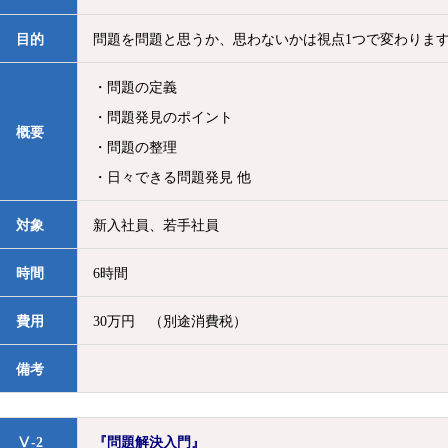
目的
問題を問題と思うか、思わないかは視点1つで変わりま
・問題の定義
・問題発見のポイント
概要
・問題の整理
・日々できる問題発見 他
対象
新入社員、若手社員
時間
6時間
費用
30万円 （別途消費税）
備考
Ⅴ-2
『問題解決入門』