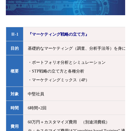
Ⅲ-1
『マーケティング戦略の立て方』
目的
基礎的なマーケティング（調査、分析手法等）を身につ
・ポートフォリオ分析とシミュレーション
概要
・STP戦略の立て方と各種分析
・マーケティングミックス（4P）
対象
中堅社員
時間
6時間×2回
60万円＋カスタマイズ費用 （別途消費税）
費用
※：カスタマイズ費用は”Consulting based Training