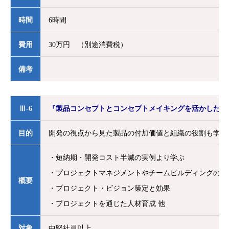
時間
6時間
費用
30万円 （別途消費税）
備考
Ⅲ-6
『製品コンセプトとコンセプトメイキングを活かした組
目的
開発の視点から見た製品の付加価値と組織の役割も学ぶ
・短納期・開発コスト半減の実例より学ぶ
・プロジェクトマネジメントやチームビルディングの成
概要
・プロジェクト・ビジョン策定と効果
・プロジェクトを通じた人材育成 他
対象
中堅社員以上