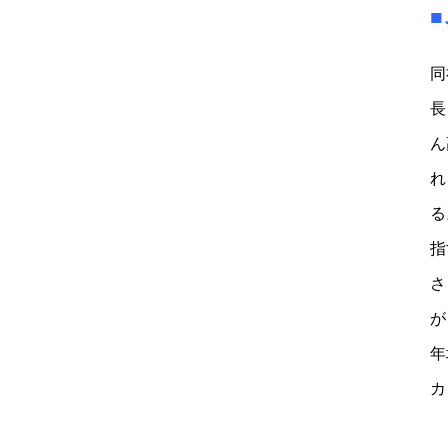
同
長
ん
れ
る
指
さ
が
年
カ