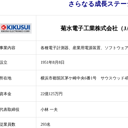
さらなる成長ステー
菊水電子工業株式会社（JA
事業内容
各種電子計測器、産業用電源装置、ソフトウェ
設立
1951年8月8日
所在地
横浜市都筑区茅ケ崎中央6番1号 サウスウッド4
資本金
22億125万円
代表取締役
小林 一夫
従業員数
293名