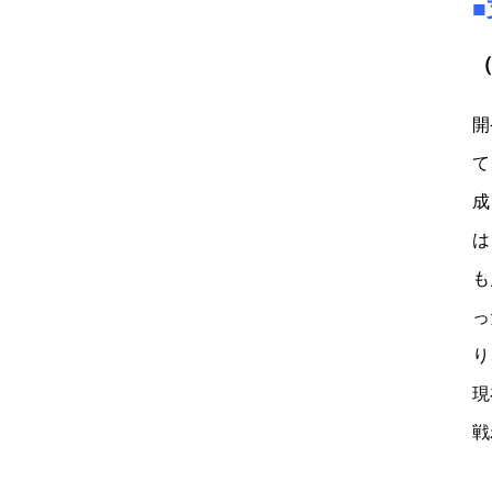
開
て
成
は
も
っ
り
現
戦