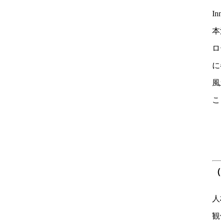
I
本
ロ
に
風
こ
（
人
観