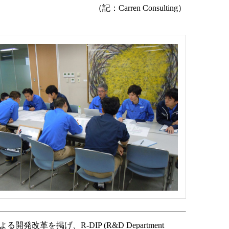
（記：Carren Consulting）
を掲げ、R-DIP (R&D Department