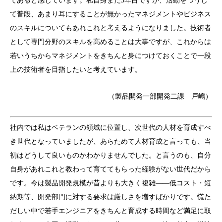
であると感じています。私自身まだ5年目ですが、活動をつうじ
て普段、あまり耳にすることが無かったマネジメントやビジネス
のスキルについてもあれこれと考えるようになりました。技術者
として専門分野のスキルを高めることは大事ですが、これからは
若いうちからマネジメントをきちんと身につけておくことで一段
上の技術者を目指したいと考えています。
（製品開発一部開発二課 戸嶋）
社内では私はベテランの領域に位置し、次世代の人材を育成すべ
き世代となっていましたが、あらためて人材育成と言っても、当
初はどうして良いものかわかりませんでした。と言うのも、自分
自身があれこれと教わって育ててもらった経験がない世代だから
です。今は製品開発規模が昔よりも大きく複雑――低コスト・短
納期等、開発部門に対する要求は厳しさを増すばかりです。慌た
だしい中で若手エンジニアをきちんと育成する時間など満足に取