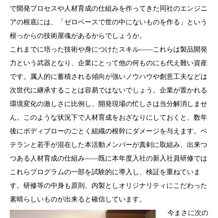
で開発プロセスや人材育成の仕組みを作ってきた同社のエンジニ
アの根底には、「ゼロベースで世の中にないものを作る」という
根っからの技術屋魂があるからでしょうか。
これまでに培った技術や身につけたスキル――これらは製品開発
力という武器となり、企業にとって他の何ものにも代え難い資産
です。属人的に蓄積される傾向が強いノウハウや創意工夫などは
次世代に継承することは容易ではないでしょう。企業が置かれる
環境変化の激しさに比例し、開発現場の忙しさは当分解消しませ
ん。このような状況下で人材育成をおざなりにしておくと、数年
後にボディブローのごとく組織の根幹にダメージを与えます。ベ
テランと若手が混在した本活動メンバーが真剣に取組み、出来つ
つある人材育成の仕組み――既に本年度入社の新入社員研修では
これらプログラムの一部を試験的に導入し、検証を重ねていま
す。研修等の中身も原則、内製としオリジナリティにこだわった
素晴らしいものが出来ると確信しています。
今まさに次の