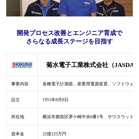
開発プロセス改善とエンジニア育成で
さらなる成長ステージを目指す
菊水電子工業株式会社（JASDA
事業内容
各種電子計測器、産業用電源装置、ソフトウェア
設立
1951年8月8日
所在地
横浜市都筑区茅ケ崎中央6番1号 サウスウッド4
資本金
22億125万円