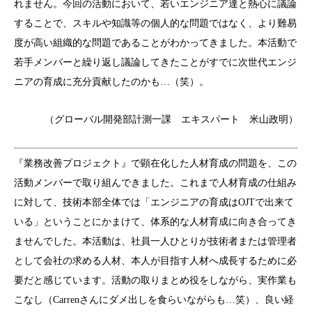
れません。今回の活動において、若いエンジニア達と熱心に議論
することで、スキルや知識等の個人的な問題ではなく、より難易
度が高い組織的な問題であることがわかってきました。本活動で
若手メンバーと繰り返し議論してきたことがすでに次世代エンジ
ニアの育成に充分貢献したのかも…（笑）。
（グローバル開発部計測一課 エキスパート 米山政明）
『業務改善プロジェクト』で顕在化した人材育成の問題を、この
活動メンバーで取り組んできました。これまで人材育成の仕組み
に対して、技術本部全体では「エンジニアの育成はOJTで出来て
いる」ということにかまけて、体系的な人材育成に向き合ってき
ませんでした。本活動は、社員一人ひとりが技術者または管理者
として会社の求める人材、本人が目指す人材へ成長するために必
要だと感じています。活動の取りまとめ役をしながら、実作業も
こなし（Carrenさんにダメ出しを食らいながらも…笑）、良い経