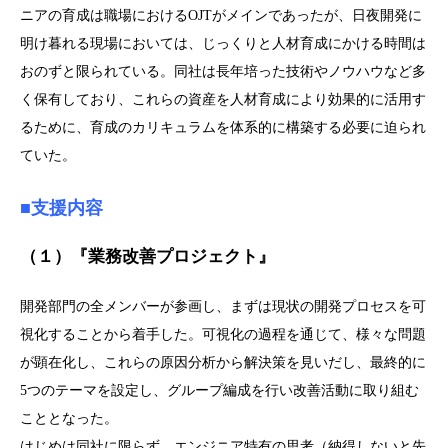
ニアの育成は職場におけるOJTがメインであったが、日夜開発に
明け暮れる現場においては、じっくりと人材育成にかける時間は
おのずと限られている。同社は長年培った技術やノウハウなど多
く保有しており、これらの資産を人材育成により効果的に活用す
るために、育成のカリキュラムを体系的に構築する必要に迫られ
ていた。
■支援内容
（１）『業務改善プロジェクト』
開発部門の全メンバーが参画し、まずは現状の開発プロセスを可
視化することから着手した。可視化の過程を通じて、様々な問題
が顕在化し、これらの原因分析から解決策を見いだし、最終的に
5つのテーマを設定し、グループ編成を行い改善活動に取り組む
こととなった。
はじめは同社に限らず、エンジニア特有の思考（納得しないと先