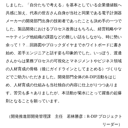
しました。「自分たちで考える」を基本としている企業価値観へ
共感に加え、代表の世古さん自身が当社と同業である電子計測器
メーカーの開発部門出身の技術者であったことも決め手の一つで
した。製品開発におけるプロセス改善はもちろん、経営戦略やマ
ーケティング他組織の課題などの難しい話をしながら、時に勢い
余って！？…回路図やブロックダイヤまでホワイトボードに書き
始め、若手エンジニアと話す姿も印象的でした。いっぽう、渡邊
さんからは業務プロセスの可視化とマネジメントやビジネス領域
の人材育成の骨格（後にガイドラインとしてまとめる）づくりな
どでご助力いただきました。開発部門全体のR-DIP活動をはじ
め、人材育成の仕組みも当社独自の内容に仕上がりつつありま
す。苦労も多々ありましたが、本活動が菊水にとって躍進の起爆
剤となることを願っています。
（開発推進部開発管理課 主任 若林勝彦：R-DIP プロジェクト
リーダー）