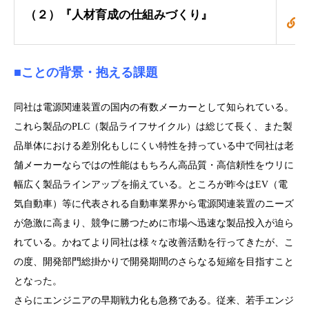
（２）『
人材育成の仕組みづくり
』
■ことの背景・抱える課題
同社は電源関連装置の国内の有数メーカーとして知られている。
これら製品のPLC（製品ライフサイクル）は総じて長く、また製
品単体における差別化もしにくい特性を持っている中で同社は老
舗メーカーならではの性能はもちろん高品質・高信頼性をウリに
幅広く製品ラインアップを揃えている。ところが昨今はEV（電
気自動車）等に代表される自動車業界から電源関連装置のニーズ
が急激に高まり、競争に勝つために市場へ迅速な製品投入が迫ら
れている。かねてより同社は様々な改善活動を行ってきたが、こ
の度、開発部門総掛かりで開発期間のさらなる短縮を目指すこと
となった。
さらにエンジニアの早期戦力化も急務である。従来、若手エンジ