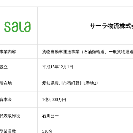
サーラ物流株式
事業内容
貨物自動車運送事業（石油類輸送、一般貨物運
設立
平成15年12月1日
所在地
愛知県豊川市宿町野川1番地27
資本金
1億3,000万円
代表取締役
石川公一
従業員数
510名