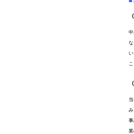
中
な
い
こ
当
み
事
業