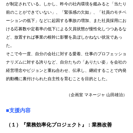
が制定されている。しかし、昨今の社内環境を鑑みると「当たり
前のことができていない」、「緊張感の欠如」、「社員のモチベ
ーションの低下」などに起因する事故の増加、また社員採用にお
ける応募数や定着率の低下による欠員状態が慢性化しつつあるな
ど、放置すれば事業の根幹に影響を及ぼしかねない状況であっ
た。
そこで今一度、自分の会社に対する愛着、仕事のプロフェッショ
ナリズムに対する誇りなど、自分たちの「ありたい姿」を会社の
経営理念やビジョンと重ね合わせ、伝承し、継続することで内発
的動機に裏付けられた自主性を育むことを目的とした。
（企画室 マネージャ 山田雄治）
■支援内容
（１）『業務効率化プロジェクト』：業務改善