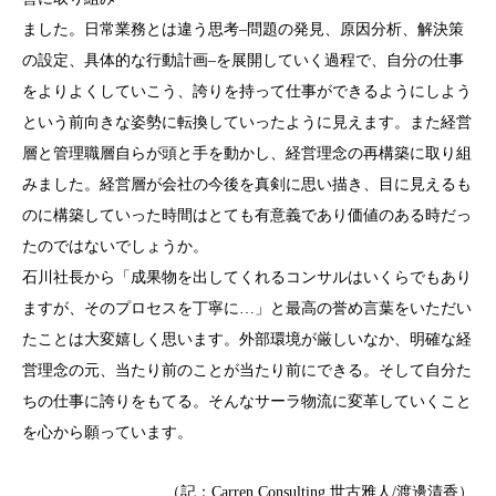
ました。日常業務とは違う思考–問題の発見、原因分析、解決策
の設定、具体的な行動計画–を展開していく過程で、自分の仕事
をよりよくしていこう、誇りを持って仕事ができるようにしよう
という前向きな姿勢に転換していったように見えます。また経営
層と管理職層自らが頭と手を動かし、経営理念の再構築に取り組
みました。経営層が会社の今後を真剣に思い描き、目に見えるも
のに構築していった時間はとても有意義であり価値のある時だっ
たのではないでしょうか。
石川社長から「成果物を出してくれるコンサルはいくらでもあり
ますが、そのプロセスを丁寧に…」と最高の誉め言葉をいただい
たことは大変嬉しく思います。外部環境が厳しいなか、明確な経
営理念の元、当たり前のことが当たり前にできる。そして自分た
ちの仕事に誇りをもてる。そんなサーラ物流に変革していくこと
を心から願っています。
（記：Carren Consulting 世古雅人/渡邊清香）