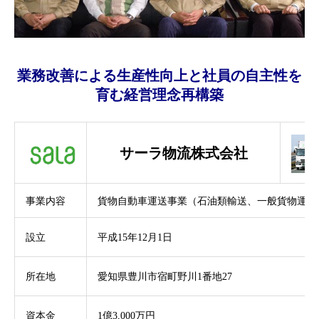
業務改善による生産性向上と社員の自主性を
育む経営理念再構築
サーラ物流株式会社
事業内容
貨物自動車運送事業（石油類輸送、一般貨物運送
設立
平成15年12月1日
所在地
愛知県豊川市宿町野川1番地27
資本金
1億3,000万円