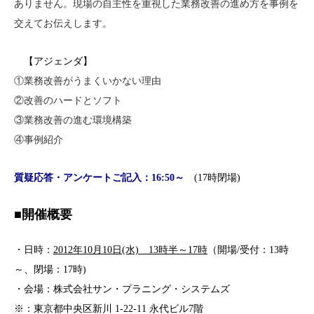
ありません。現場の自主性を重視した業務改善の進め方を事例を
交えてお伝えします。
【アジェンダ】
①業務改善がうまくいかない理由
②改善のハードとソフト
③業務改善の進む環境構築
④事例紹介
質疑応答・アンケートご記入：16:50～
(17時閉場)
■開催概要
・日時：
2012年10月10日(水) 13時半～17時
（開場/受付：13時
～、閉場：17時)
・会場：株式会社サン・プラニング・システムズ
※：東京都中央区新川 1-22-11 永代ビル7階