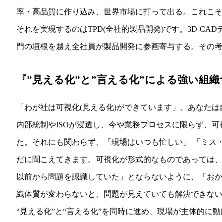
率・高品質に作り込み、世界市場に打って出る。これこ
それを実現するのはTPD(全社的製品開発)です。3D-CA
門の垣根を越え全社員が製品開発に参画寄与する。その
『”見える化”と”言える化”による強い組
「わが社は可視化(見える化)ができています」。あなた
内部統制やISOが浸透し、今や業務プロセスに限らず、
た。それにも関わらず、「現場はいつも忙しい」 「ミス
だに聞こえてきます。可視化が形式的なものであっては
以前から問題を認識していた」とならないように、「お
織体質が変わらないと、問題が見えていても解決できな
“見える化”と“言える化”を同時に進め、現場が主体的に