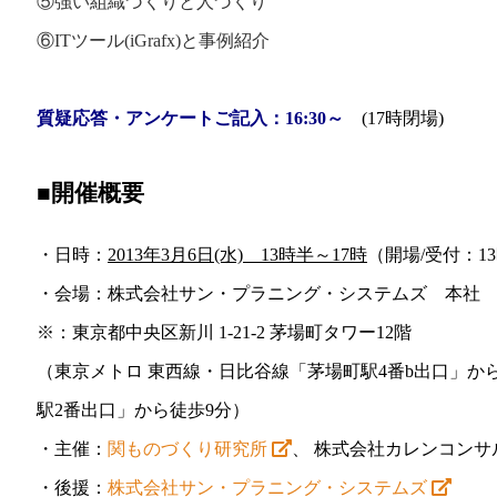
⑤強い組織づくりと人づくり
⑥ITツール(iGrafx)と事例紹介
質疑応答・アンケートご記入：16:30～
(17時閉場)
■開催概要
・日時：
2013年3月6日(水) 13時半～17時
（開場/受付：1
・会場：株式会社サン・プラニング・システムズ 本社
※：東京都中央区新川 1-21-2 茅場町タワー12階
（東京メトロ 東西線・日比谷線「茅場町駅4番b出口」か
駅2番出口」から徒歩9分）
・主催：
関ものづくり研究所
、 株式会社カレンコンサ
・後援：
株式会社サン・プラニング・システムズ