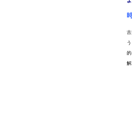
よ
古
う
的
解