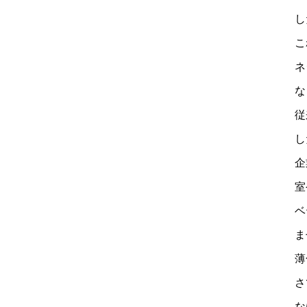
し
こ
ネ
な
従
し
企
室
ベ
ま
薄
さ
な