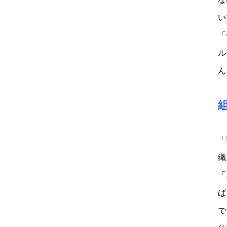
い
「
ル
ん
「
織
「
ば
で