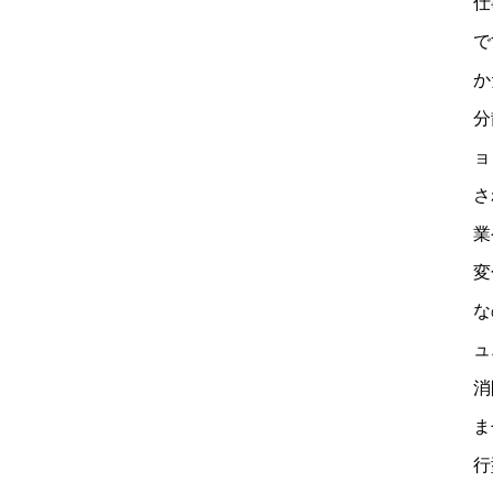
仕
で
か
分
ョ
さ
業
変
な
ュ
消
ま
行