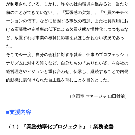
が制定されている。しかし、昨今の社内環境を鑑みると「当たり
前のことができていない」、「緊張感の欠如」、「社員のモチベ
ーションの低下」などに起因する事故の増加、また社員採用にお
ける応募数や定着率の低下による欠員状態が慢性化しつつあるな
ど、放置すれば事業の根幹に影響を及ぼしかねない状況であっ
た。
そこで今一度、自分の会社に対する愛着、仕事のプロフェッショ
ナリズムに対する誇りなど、自分たちの「ありたい姿」を会社の
経営理念やビジョンと重ね合わせ、伝承し、継続することで内発
的動機に裏付けられた自主性を育むことを目的とした。
（企画室 マネージャ 山田雄治）
■支援内容
（１）『業務効率化プロジェクト』：業務改善