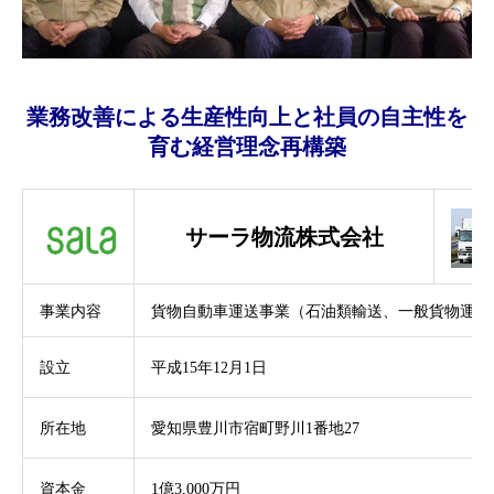
業務改善による生産性向上と社員の自主性を
育む経営理念再構築
サーラ物流株式会社
事業内容
貨物自動車運送事業（石油類輸送、一般貨物運送
設立
平成15年12月1日
所在地
愛知県豊川市宿町野川1番地27
資本金
1億3,000万円