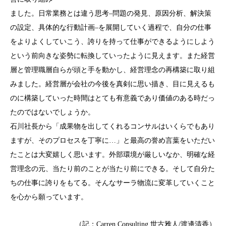
ました。日常業務とは違う思考–問題の発見、原因分析、解決策
の設定、具体的な行動計画–を展開していく過程で、自分の仕事
をよりよくしていこう、誇りを持って仕事ができるようにしよう
という前向きな姿勢に転換していったように見えます。また経営
層と管理職層自らが頭と手を動かし、経営理念の再構築に取り組
みました。経営層が会社の今後を真剣に思い描き、目に見えるも
のに構築していった時間はとても有意義であり価値のある時だっ
たのではないでしょうか。
石川社長から「成果物を出してくれるコンサルはいくらでもあり
ますが、そのプロセスを丁寧に…」と最高の誉め言葉をいただい
たことは大変嬉しく思います。外部環境が厳しいなか、明確な経
営理念の元、当たり前のことが当たり前にできる。そして自分た
ちの仕事に誇りをもてる。そんなサーラ物流に変革していくこと
を心から願っています。
（記：Carren Consulting 世古雅人/渡邊清香）